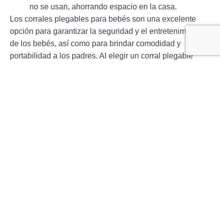
no se usan, ahorrando espacio en la casa.
Los corrales plegables para bebés son una excelente
opción para garantizar la seguridad y el entretenimiento
de los bebés, así como para brindar comodidad y
portabilidad a los padres. Al elegir un corral plegable
para bebés, los padres pueden estar seguros de que
están proporcionando un espacio seguro y protegido
para su bebé, a la vez que les brindan un lugar divertido
y cómodo para jugar y explorar.
Características a tener en cuenta al
elegir un corral plegable para bebés