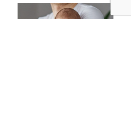
Tener un bebé en casa es una experiencia
emocionante y desafiante para los padres. Uno de
los aspectos más importantes a considerar durante
esta etapa es garantizar un entorno seguro para el
pequeño. Utilizar el
equipo de seguridad adecuado
en el hogar es fundamental para proteger a tu bebé y
brindarte tranquilidad. A continuación, te ofrecemos