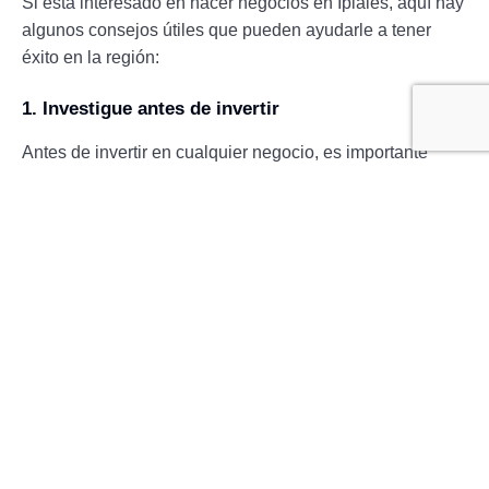
Si está interesado en hacer negocios en Ipiales, aquí hay
algunos consejos útiles que pueden ayudarle a tener
éxito en la región:
1. Investigue antes de invertir
Antes de invertir en cualquier negocio, es importante
investigar la región y el mercado en el que desea operar.
Asegúrese de entender las necesidades y demandas de
los consumidores y las regulaciones y leyes locales.
2. Encuentre un socio local
Es recomendable tener un socio local que pueda
ayudarle a navegar las complejidades del mercado local
y a establecer contactos y relaciones comerciales con
otros empresarios y proveedores locales.
3. Aprenda sobre la cultura local