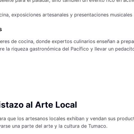
leite para el paladar, sino también un evento rico en activi
cina, exposiciones artesanales y presentaciones musicales 
s
leres de cocina, donde expertos culinarios enseñan a prepar
re la riqueza gastronómica del Pacífico y llevar un pedaci
stazo al Arte Local
ara que los artesanos locales exhiban y vendan sus product
evarse una parte del arte y la cultura de Tumaco.