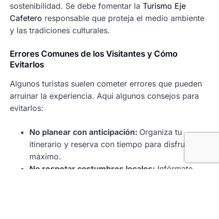
sostenibilidad. Se debe fomentar la
Turismo Eje
Cafetero
responsable que proteja el medio ambiente
y las tradiciones culturales.
Errores Comunes de los Visitantes y Cómo
Evitarlos
Algunos turistas suelen cometer errores que pueden
arruinar la experiencia. Aquí algunos consejos para
evitarlos:
No planear con anticipación:
Organiza tu
itinerario y reserva con tiempo para disfrutar al
máximo.
No respetar costumbres locales:
Infórmate
sobre las normas y hábito de las comunidades
para evitar malentendidos.
Sobreexigir desde el principio:
Adapta tus
actividades al ritmo de la región para evitar el