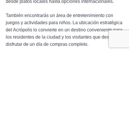
desde platos locales hasta opciones internacionales.
También encontrarás un área de entretenimiento con
juegos y actividades para niños. La ubicación estratégica
del Acrópolis lo convierte en un destino conveniente para
los residentes de la ciudad y los visitantes que desean
disfrutar de un día de compras completo.
Ubicación
aquí
Dirección: Cl. 56 #9 – 140, Bucaramanga, Santander
Teléfono: +57 (607) 6418097
Centro Comercial Cañaveral
Si estás dispuesto a explorar más allá de los límites de