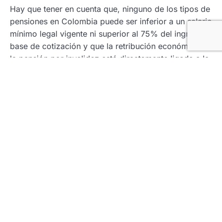
Hay que tener en cuenta que, ninguno de los tipos de
pensiones en Colombia puede ser inferior a un salario
mínimo legal vigente ni superior al 75% del ingreso
base de cotización y que la retribución económica en
la pensión por invalidez está directamente ligada a la
gravedad de la lesión. Nos referimos a que, esta
depende del porcentaje de pérdida de capacidad
laboral que se establezca.
¿Cuáles son los fondos
de pensiones en
Colombia?
Hasta el momento hemos hablado de los tipos de