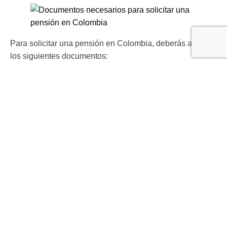
Para solicitar una pensión en Colombia, deberás aportar
los siguientes documentos:
Prueba de identidad (pasaporte o documento de
identidad)
Formulario de impuestos (RUT)
Número de seguridad social (Cédula de
Ciudadanía o Tarjeta de Identidad)
Datos bancarios (para pagos)
Documentos que prueben tu historial laboral
Después de presentar todos los documentos y requisitos
necesarios, podrás acceder a tu pensión cuando llegues
a la edad de jubilación. Recuerda que las pensiones son
una parte importante de cualquier plan de jubilación, así
que tómate tu tiempo para explorar las distintas opciones