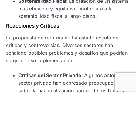
Sostenibilidad Fiscal:
La creación de un sistema
más eficiente y equitativo contribuirá a la
sostenibilidad fiscal a largo plazo.
Reacciones y Críticas
La propuesta de reforma no ha estado exenta de
críticas y controversias. Diversos sectores han
señalado posibles problemas y desafíos que podrían
surgir con su implementación:
Críticas del Sector Privado:
Algunos actores del
sector privado han expresado preocupaciones
sobre la nacionalización parcial de los fondos
de ahorro individuales, argumentando que
podría desalentar el ahorro privado y reducir la
competencia.
Desafíos de Implementación:
La transición
hacia el nuevo sistema podría enfrentar retos
logísticos y administrativos, especialmente en lo