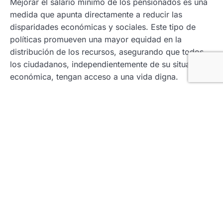
Mejorar el salario mínimo de los pensionados es una
medida que apunta directamente a reducir las
disparidades económicas y sociales. Este tipo de
políticas promueven una mayor equidad en la
distribución de los recursos, asegurando que todos
los ciudadanos, independientemente de su situación
económica, tengan acceso a una vida digna.
2. Respeto y Dignidad
Los pensionados, después de años de contribuciones
laborales y sociales, merecen ser tratados con
respeto y dignidad. Este ajuste salarial es una
muestra de reconocimiento a su esfuerzo y
dedicación. Garantizarles un ingreso adecuado
contribuye a su bienestar emocional y psicológico.
Implementación y Seguimiento