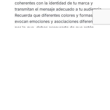
coherentes con la identidad de tu marca y
transmitan el mensaje adecuado a tu audiencia.
Recuerda que diferentes colores y formas
evocan emociones y asociaciones diferentes;
por lo que, debes asegurarte de que estén
alineados con los valores y la personalidad de
tu marca.
Destaca los elementos clave. Identifica los
elementos visuales clave de tu marca, como
logotipos, imágenes o tipografías distintivas, y
asegúrate de destacarlos en el diseño de
packaging. Estos elementos ayudarán a crear
una identidad visual reconocible y memorable
para tu producto.
Simplifica y clarifica. Evita el exceso de
información o elementos visuales complicados
en el diseño de packaging. Opta por diseños
simples y claros que permitan a los