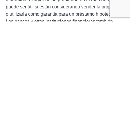
puede ser útil si están considerando vender la propiedad
o utilizarla como garantía para un préstamo hipotecario.
Los bancos y otras instituciones financieras también
utilizan informes de avalúo para determinar el valor de
una propiedad y decidir si otorgar un préstamo
hipotecario.
Es importante destacar lo siguiente:
El proceso de avalúo es independiente del precio
de venta.
El valor de una propiedad en el mercado puede ser
mayor o menor que su precio de venta.
El informe de avalúo es una herramienta que
proporciona información objetiva sobre el valor.
Para finalizar, si estás considerando comprar o vender
una propiedad en Colombia; es importante, que
consideres el proceso de avalúo y que busques un perito