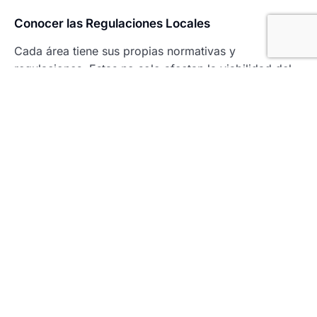
Conocer las Regulaciones Locales
Cada área tiene sus propias normativas y
regulaciones. Estas no solo afectan la viabilidad del
establecimiento de un negocio, sino también los
permisos y licencias que se deben obtener. Estar al
tanto de estas regulaciones evitará problemas a
futuro y asegurará que tu inversión esté siempre en
regla.
Evaluar el Potencial de Crecimiento
No se trata solo del presente. Considera cómo el
local comercial podría adaptarse a las necesidades
futuras del negocio y qué tipo de cambios o
desarrollo en la zona podrían influir en el valor y
demanda de tu espacio. Mantener una visión a largo
plazo es vital para cualquier inversor serio.