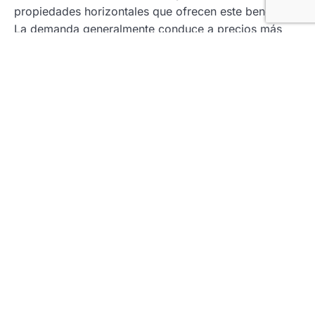
propiedades horizontales que ofrecen este beneficio.
La demanda generalmente conduce a precios más
altos y una rápida apreciación del valor.
Atracción de inversión
Las inversiones en propiedades que incluyen
parqueaderos pueden ser vistas como inversiones
más seguras y atractivas. Esto puede atraer tanto a
compradores individuales como a grandes inversores
que buscan propiedades con altos rendimientos y
bajos riesgos asociados.
Facilidad en el desarrollo urbano
Los parqueaderos también pueden influir
positivamente en el desarrollo urbano, facilitando un
mejor uso del espacio disponible y reduciendo la
congestión vehicular en áreas residenciales. Esto