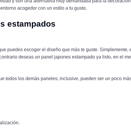
dad y son una alternativa muy demandada para la decoración de
entorno acogedor con un estilo a tu gusto.
ses estampados
 que puedes escoger el diseño que más te guste. Simplemente, es 
l contrario deseas un panel japones estampado ya listo, en el 
 todos los demás paneles; inclusive, pueden ser un poco más 
lización.