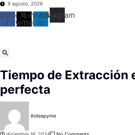
Saltar
9 agosto, 2026
al
cebook-
X-
Linkedin-
Instagram
contenido
f
twitter
in
Tiempo de Extracción e
perfecta
Aldeapyme
diciembre 16, 2024
No Comments