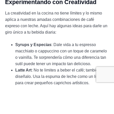
Experimentando con Creatividad
La creatividad en la cocina no tiene límites y lo mismo
aplica a nuestras amadas combinaciones de café
expreso con leche. Aquí hay algunas ideas para darle un
giro único a tu bebida diaria:
Syrups y Especias
: Dale vida a tu espresso
macchiato o cappuccino con un toque de caramelo
o vainilla. Te sorprendería cómo una diferencia tan
sutil puede tener un impacto tan delicioso.
Latte Art
: No te limites a beber el café; también
diseñalo. Usa la espuma de leche como un lienzo
para crear pequeños caprichos artísticos.
Explora Variedades de Café
: Experimenta usando
diferentes tipos de café, como los ricos granos de
Colombia o un blend sofisticado. Cada variedad
aporta algo único al conjunto.