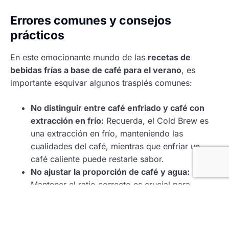
Errores comunes y consejos
prácticos
En este emocionante mundo de las
recetas de
bebidas frías a base de café para el verano
, es
importante esquivar algunos traspiés comunes:
No distinguir entre café enfriado y café con
extracción en frío:
Recuerda, el Cold Brew es
una extracción en frío, manteniendo las
cualidades del café, mientras que enfriar un
café caliente puede restarle sabor.
No ajustar la proporción de café y agua:
Mantener el ratio correcto es crucial para
obtener el sabor óptimo; por ejemplo, en el
Cold Brew se utiliza 1 g de café por 15 g/ml de
agua.