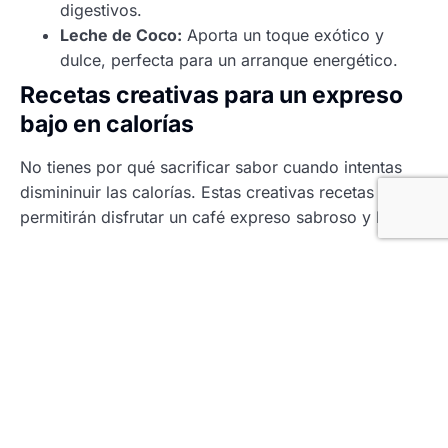
digestivos.
Leche de Coco:
Aporta un toque exótico y
dulce, perfecta para un arranque energético.
Recetas creativas para un expreso
bajo en calorías
No tienes por qué sacrificar sabor cuando intentas
dismininuir las calorías. Estas creativas recetas te
permitirán disfrutar un café expreso sabroso y ligero:
Expreso con Leche de Almendras:
Mezcla un
shot de expreso con leche de almendras,
añadiendo un toque de canela o cacao en
polvo.
Expreso con Leche de Avena:
Aplicale un
toque dulce natural con miel de abeja.
Expreso con Leche de Soja:
Añade un poco de
vainilla para una experiencia cremosa.