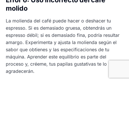
molido
La molienda del café puede hacer o deshacer tu
espresso. Si es demasiado gruesa, obtendrás un
espresso débil; si es demasiado fina, podría resultar
amargo. Experimenta y ajusta la molienda según el
sabor que obtienes y las especificaciones de tu
máquina. Aprender este equilibrio es parte del
proceso y, créeme, tus papilas gustativas te lo
agradecerán.
Error 7: No limpiar la máquina
La limpieza es clave para un buen café. Al igual que
no dejarías los platos sucios para el desayuno
siguiente, no deberías dejar tu máquina sin limpiar.
Los residuos pueden acumularse y afectar el sabor
del espresso. Tras cada uso, purga la máquina y