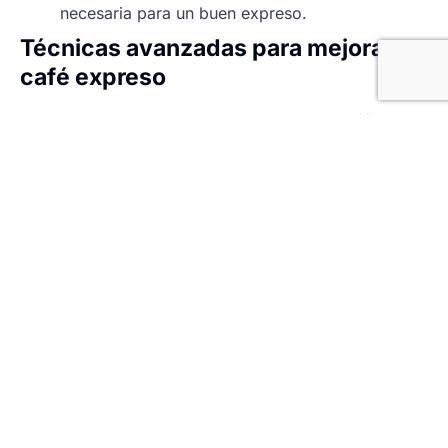
necesaria para un buen expreso.
Técnicas avanzadas para mejorar tu
café expreso
¿Quieres llevar tu habilidad para preparar café un
paso más allá? Aquí tienes algunas técnicas
avanzadas para perfeccionar tu expreso:
Máquinas especializadas:
Domina el uso de
máquinas de brazo, esenciales para crear la
crema inconfundible del expreso. Ajusta la
presión y la temperatura para obtener el
resultado perfecto.
Técnica de extracción:
La precisión es clave.
Ajustar el tiempo, la presión y la molienda del
café puede cambiar totalmente el resultado
final.