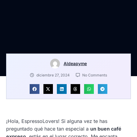
Aldeapyme
diciembre 27, 2024
No Comments
¡Hola, EspressoLovers! Si alguna vez te has
preguntado qué hace tan especial a
un buen café
expreso
, estás en el lugar correcto. Me encanta