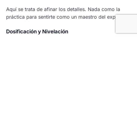
Aquí se trata de afinar los detalles. Nada como la
práctica para sentirte como un maestro del expreso.
Dosificación y Nivelación
Mide entre 7 y 8 gramos de café por carga. Nivelar
los posos en el portafiltro es casi un arte; con un
golpe suave, puedes asegurar uniformidad. Así te
evitas sorpresas en la taza.
Extracción
La extracción debe tomar entre 25 a 30 segundos.
Busca una crema color avellana que cubra la
superficie. Asegúrate de que tu máquina tenga la
temperatura adecuada y de que el cabezal esté
limpio de residuos anteriores.