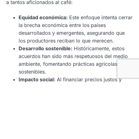
a tantos aficionados al café:
Equidad económica:
Este enfoque intenta cerrar
la brecha económica entre los países
desarrollados y emergentes, asegurando que
los productores reciban lo que merecen.
Desarrollo sostenible:
Históricamente, estos
acuerdos han sido más respetuosos del medio
ambiente, fomentando prácticas agrícolas más
sostenibles.
Impacto social:
Al financiar precios justos y
condiciones de trabajo, se erradica poco a
poco la pobreza en áreas donde el café es la
principal fuente de ingresos.
Reflexiones finales: Un sorbo
consciente
Bebe cada sorbo del
café de comercio justo
con una