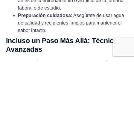
antes de tu entrenamiento o al inicio de tu jornada
laboral o de estudio.
Preparación cuidadosa:
Asegúrate de usar agua
de calidad y recipientes limpios para mantener el
sabor intacto.
Incluso un Paso Más Allá: Técnicas
Avanzadas
¿Te sientes más aventurero? Puedes intentar técnicas
más avanzadas como la
técnica Ross Droplet (RDT)
,
que consiste en rociar el café tostado para mejorar su
molienda. Esto puede permitir una mejorista en el sabor y
consistencia de tu café, ideal para quienes buscan la
perfección en cada sorbo.
Cafetería Mental: Resumiendo
Beneficios